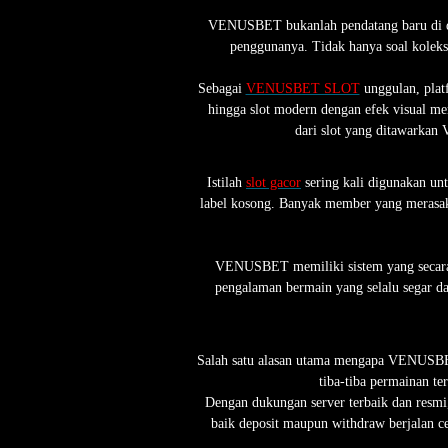
VENUSBET bukanlah pendatang baru di dun
penggunanya. Tidak hanya soal koleksi
Sebagai
VENUSBET SLOT
unggulan, platf
hingga slot modern dengan efek visual me
dari slot yang ditawarkan 
Istilah
slot gacor
sering kali digunakan u
label kosong. Banyak member yang merasakan
VENUSBET memiliki sistem yang secara ot
pengalaman bermain yang selalu segar 
Salah satu alasan utama mengapa VENUSBET 
tiba-tiba permainan te
Dengan dukungan server terbaik dan resmi,
baik deposit maupun withdraw berjalan ce