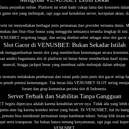
ia perjudian online. Platform ini telah hadir cukup lama dan konsisten dala
 game slot yang melimpah, tapi juga soal kestabilan server, kecepatan akses, 
orm ini menyediakan berbagai jenis permainan dari provider ternama dunia. Mul
mukau dan fitur-fitur bonus yang menggoda semuanya tersedia lengkap di sin
VENUSBET tergolong tinggi, dan sering disebut-sebut sebagai situs slot gacor o
Slot Gacor di VENUSBET: Bukan Sekadar Istilah
ntuk menggambarkan mesin slot yang memberikan kemenangan secara konsisten
 sendiri bagaimana slot di platform ini benar-benar memberikan hasil nyata.
muncul, hingga jackpot besar yang membuat saldo melonjak dalam sekejap.
omatis melakukan pembaruan dan rotasi pada jenis-jenis slot gacor setiap h
dan penuh potensi kemenangan. Tak heran bila VENUSBET SLOT sering menjadi
forum dan grup komunitas pecinta slot di Indonesia.
Server Terbaik dan Stabilitas Tanpa Gangguan
begitu dipercaya adalah karena kestabilan server-nya. Tidak ada yang lebih
rputus atau lag karena koneksi server yang buruk. Di VENUSBET, hal itu hampi
 pemain bisa menikmati permainan tanpa hambatan teknis. Setiap klik terasa mu
pat serta transparan. Ini bukan hanya tentang kenyamanan, tapi juga soal keper
VENUSBET.