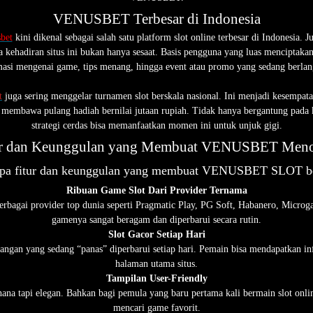
VENUSBET Terbesar di Indonesia
bet
kini dikenal sebagai salah satu platform slot online terbesar di Indonesia.
a kehadiran situs ini bukan hanya sesaat. Basis pengguna yang luas menciptakan
masi mengenai game, tips menang, hingga event atau promo yang sedang berlan
t
juga sering menggelar turnamen slot berskala nasional. Ini menjadi kesempa
 membawa pulang hadiah bernilai jutaan rupiah. Tidak hanya bergantung pada
strategi cerdas bisa memanfaatkan momen ini untuk unjuk gigi.
ur dan Keunggulan yang Membuat VENUSBET Meno
apa fitur dan keunggulan yang membuat VENUSBET SLOT be
Ribuan Game Slot Dari Provider Ternama
agai provider top dunia seperti Pragmatic Play, PG Soft, Habanero, Microg
gamenya sangat beragam dan diperbarui secara rutin.
Slot Gacor Setiap Hari
ngan yang sedang “panas” diperbarui setiap hari. Pemain bisa mendapatkan info
halaman utama situs.
Tampilan User-Friendly
a tapi elegan. Bahkan bagi pemula yang baru pertama kali bermain slot online
mencari game favorit.