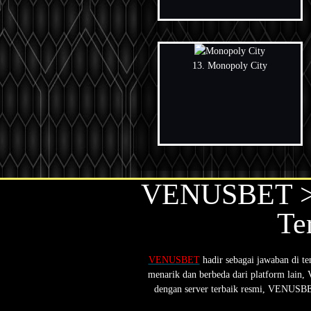
13. Monopoly City
VENUSBET >> 
Te
VENUSBET
hadir sebagai jawaban di t
menarik dan berbeda dari platform lain, 
dengan server terbaik resmi, VENUSBET