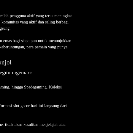
 Jumlah pengguna aktif yang terus meningkat
 komunitas yang aktif dan saling berbagi
gsung.
tan emas bagi siapa pun untuk menunjukkan
 keberuntungan, para pemain yang punya
njol
gitu digemari:
aming, hingga Spadegaming. Koleksi
rmasi slot gacor hari ini langsung dari
, tidak akan kesulitan menjelajah atau